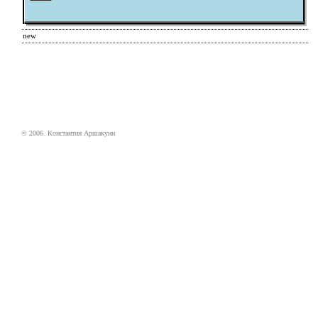
new
© 2006. Константин Аршакуни